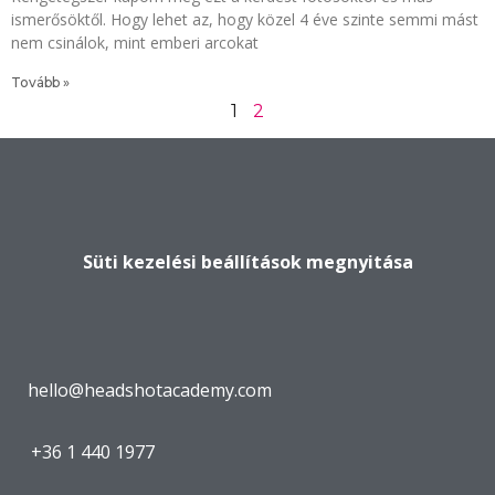
ismerősöktől. Hogy lehet az, hogy közel 4 éve szinte semmi mást
nem csinálok, mint emberi arcokat
Tovább »
1
2
Süti kezelési beállítások megnyitása
hello@headshotacademy.com
+36 1 440 1977