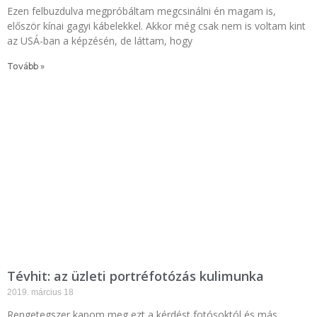
Ezen felbuzdulva megpróbáltam megcsinálni én magam is,
először kínai gagyi kábelekkel. Akkor még csak nem is voltam kint
az USÁ-ban a képzésén, de láttam, hogy
Tovább »
Tévhit: az üzleti portréfotózás kulimunka
2019. március 18
Rengetegszer kapom meg ezt a kérdést fotósoktól és más