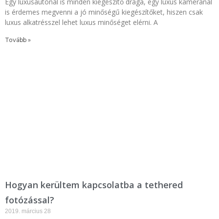
Egy luxusautónál is minden kiegészítő drága, egy luxus kameránál
is érdemes megvenni a jó minőségű kiegészítőket, hiszen csak
luxus alkatrésszel lehet luxus minőséget elérni. A
Tovább »
Hogyan kerültem kapcsolatba a tethered
fotózással?
2019. március 28