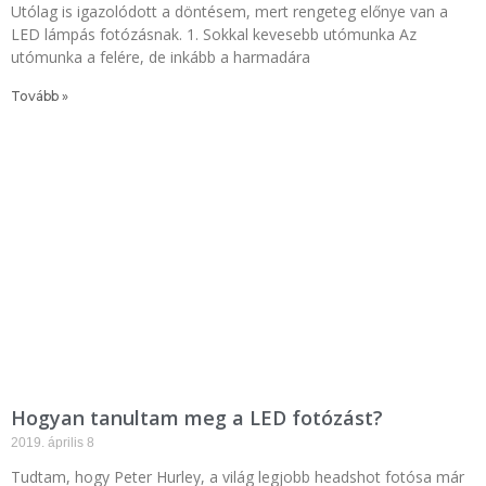
Utólag is igazolódott a döntésem, mert rengeteg előnye van a
LED lámpás fotózásnak. 1. Sokkal kevesebb utómunka Az
utómunka a felére, de inkább a harmadára
Tovább »
Hogyan tanultam meg a LED fotózást?
2019. április 8
Tudtam, hogy Peter Hurley, a világ legjobb headshot fotósa már