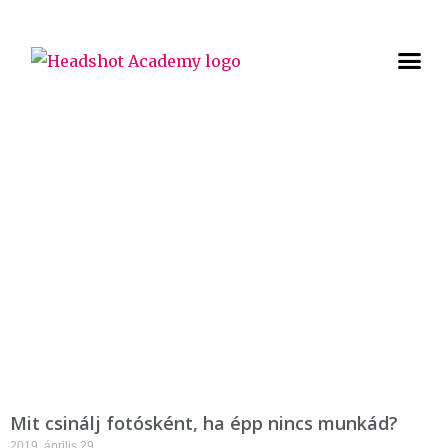
TUDÁSTÁR
Mit csinálj fotósként, ha épp nincs munkád?
2019. április 29