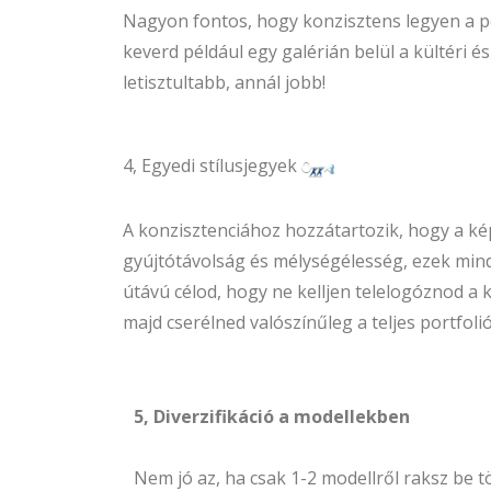
Nagyon fontos, hogy konzisztens legyen a por
keverd például egy galérián belül a kültéri 
letisztultabb, annál jobb!
4, Egyedi stílusjegyek
A konzisztenciához hozzátartozik, hogy a ké
gyújtótávolság és mélységélesség, ezek min
útávú célod, hogy ne kelljen telelogóznod a k
majd cserélned valószínűleg a teljes portfolió
5, Diverzifikáció a modellekben
Nem jó az, ha csak 1-2 modellről raksz be t