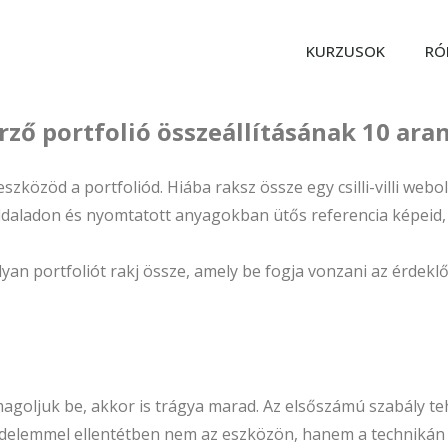
KURZUSOK
RÓ
rző portfolió összeállításának 10 ara
zközöd a portfoliód. Hiába raksz össze egy csilli-villi web
daladon és nyomtatott anyagokban ütős referencia képeid, 
an portfoliót rakj össze, amely be fogja vonzani az érdekl
agoljuk be, akkor is trágya marad. Az elsőszámú szabály te
iedelemmel ellentétben nem az eszközön, hanem a technikán