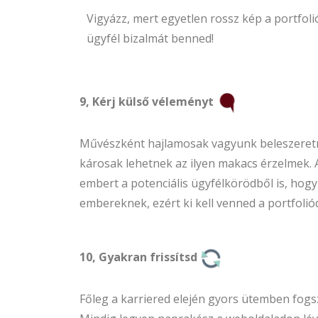
Vigyázz, mert egyetlen rossz kép a portfol
ügyfél bizalmát benned!
9, Kérj külső véleményt
Művészként hajlamosak vagyunk beleszeretn
károsak lehetnek az ilyen makacs érzelmek. 
embert a potenciális ügyfélkörödből is, hogy
embereknek, ezért ki kell venned a portfolió
10, Gyakran frissítsd
Főleg a karriered elején gyors ütemben fogsz