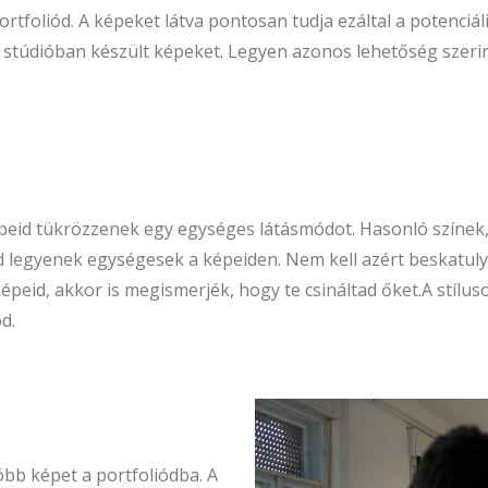
tfoliód. A képeket látva pontosan tudja ezáltal a potenciál
és stúdióban készült képeket. Legyen azonos lehetőség szeri
peid tükrözzenek egy egységes látásmódot. Hasonló színek, 
d legyenek egységesek a képeiden. Nem kell azért beskatuly
épeid, akkor is megismerjék, hogy te csináltad őket.A stílusod
d.
öbb képet a portfoliódba. A