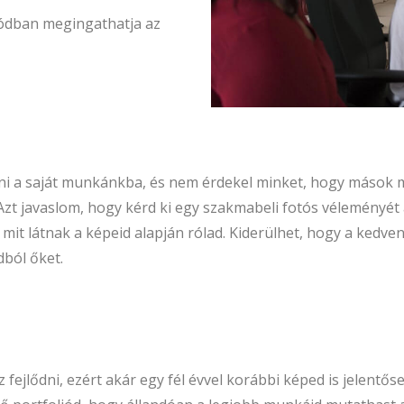
iódban megingathatja az
i a saját munkánkba, és nem érdekel minket, hogy mások m
Azt javaslom, hogy kérd ki egy szakmabeli fotós véleményét 
 mit látnak a képeid alapján rólad. Kiderülhet, hogy a kedve
dból őket.
 fejlődni, ezért akár egy fél évvel korábbi képed is jelentő