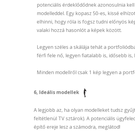
potenciális érdeklődődnek azonosulnia kell
modelleddel. Egy kopasz 50-es, kissé elhízot
elhinni, hogy róla is fogsz tudni előnyös ké
valaki hozzá hasonlót a képek között.
Legyen széles a skálája tehát a portfoliódb
férfi fele nő, legyen fiatalabb is, idősebb is
Minden modellről csak 1 kép legyen a portf
6, Ideális modellek
A legjobb az, ha olyan modelleket tudsz gyű
feltétlenül TV sztárok). A potenciális ügyfel
építő ereje lesz a számodra, meglátod!