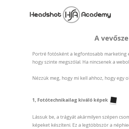
A vevősze
Portré fotósként a legfontosabb marketing es
hogy szinte megszólal. Ha nincsenek a webol
Nézzük meg, hogy mi kell ahhoz, hogy egy oly
1, Fotótechnikailag kiváló képek
Lássuk be, a trágyát akármilyen szépen csom
képeket készíteni. Ez a legtöbbször a néph