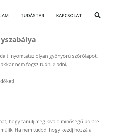
LAM
TUDÁSTÁR
KAPCSOLAT
nyszabálya
oldalt, nyomtatsz olyan gyönyörű szórólapot,
akkor nem fogsz tudni eladni.
ődőket!
hát, hogy tanulj meg kiváló minőségű portré
 múlik. Ha nem tudod, hogy kezdj hozzá a