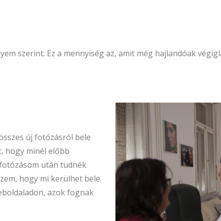
nyem szerint. Ez a mennyiség az, amit még hajlandóak végig
összes új fotózásról bele
t, hogy minél előbb
 fotózásom után tudnék
zem, hogy mi kerülhet bele.
weboldaladon, azok fognak