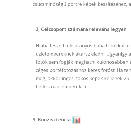
csúcsminőségű portré képek készítéséhez, 
2, Célcsoport számára releváns legyen
Hiába teszed tele aranyos baba fotókkal a 
üzletembereknek akarsz eladni. Ugyanígy 
fotók sem fogják meghatni különösebben a vá
céges portéfotózáshoz keres fotóst. Ha tehá
meg, akkor inges-zakós képek kellenek 25-
hétköznapi emberekről.
3, Konzisztencia