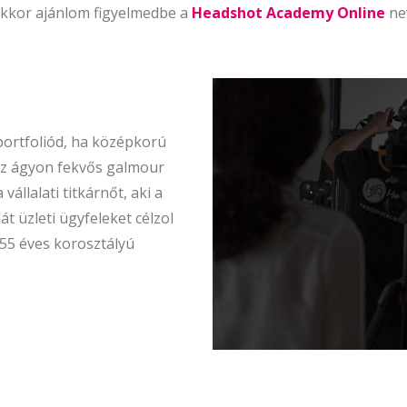
akkor ajánlom figyelmedbe a
Headshot Academy Online
ne
portfoliód, ha középkorú
az ágyon fekvős galmour
llalati titkárnőt, aki a
t üzleti ügyfeleket célzol
55 éves korosztályú