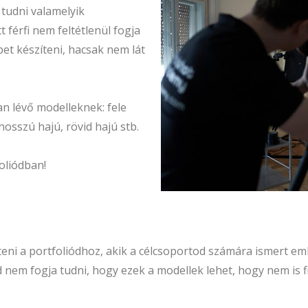
 tudni valamelyik
t férfi nem feltétlenül fogja
pet készíteni, hacsak nem lát
an lévő modelleknek: fele
, hosszú hajú, rövid hajú stb.
oliódban!
jteni a portfoliódhoz, akik a célcsoportod számára ismert 
ed nem fogja tudni, hogy ezek a modellek lehet, hogy nem is f