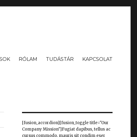
SOK
RÓLAM
TUDÁSTÁR
KAPCSOLAT
[fusion_accordion][fusion_toggle title="Our
Company Mission"]Fugiat dapibus, tellus ac
cursus commodo, mauris sit condim eser