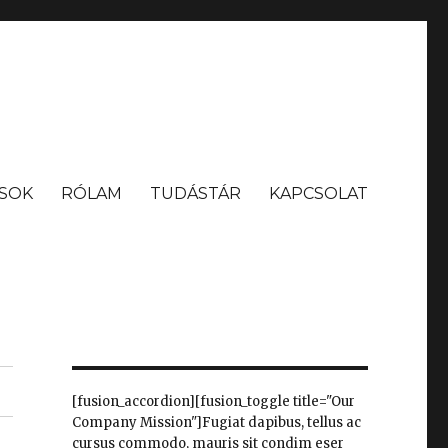
SOK
RÓLAM
TUDÁSTÁR
KAPCSOLAT
[fusion_accordion][fusion_toggle title="Our
Company Mission"]Fugiat dapibus, tellus ac
cursus commodo, mauris sit condim eser