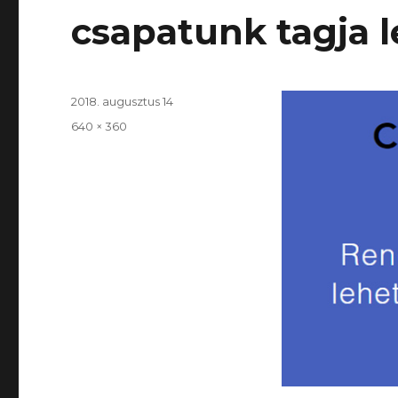
csapatunk tagja l
Közzétéve
2018. augusztus 14
Teljes
640 × 360
méret