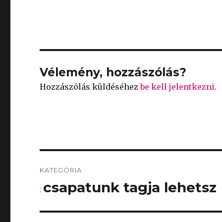
Vélemény, hozzászólás?
Hozzászólás küldéséhez
be kell jelentkezni
.
Bejegyzés
KATEGÓRIA
navigáció
csapatunk tagja lehetsz
: