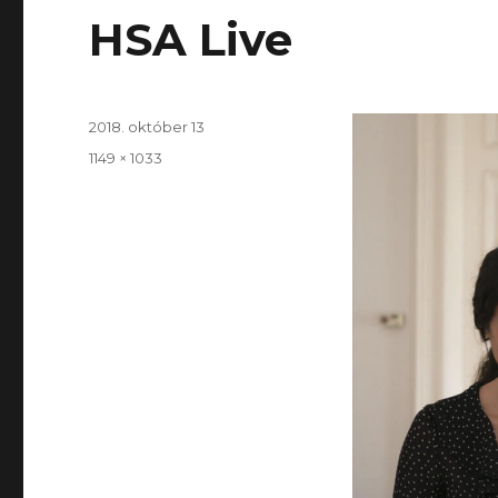
HSA Live
Közzétéve
2018. október 13
Teljes
1149 × 1033
méret