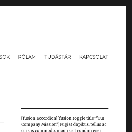
SOK
RÓLAM
TUDÁSTÁR
KAPCSOLAT
[fusion_accordion][fusion_toggle title="Our
Company Mission"]Fugiat dapibus, tellus ac
cursus commodo, mauris sit condim eser