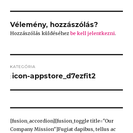
Vélemény, hozzászólás?
Hozzászólás küldéséhez
be kell jelentkezni
.
Bejegyzés
KATEGÓRIA
navigáció
icon-appstore_d7ezfit2
:
[fusion_accordion][fusion_toggle title="Our
Company Mission"]Fugiat dapibus, tellus ac