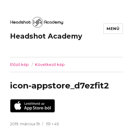
MENÜ
Headshot Academy
Előző kép
Következő kép
icon-appstore_d7ezfit2
Közzétéve
2019. március 19
Teljes
151 × 45
méret