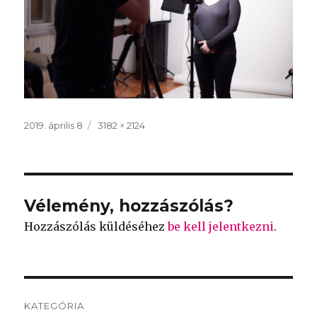
Közzétéve
2019. április 8
Teljes
3182 × 2124
méret
Vélemény, hozzászólás?
Hozzászólás küldéséhez
be kell jelentkezni
.
Bejegyzés
KATEGÓRIA