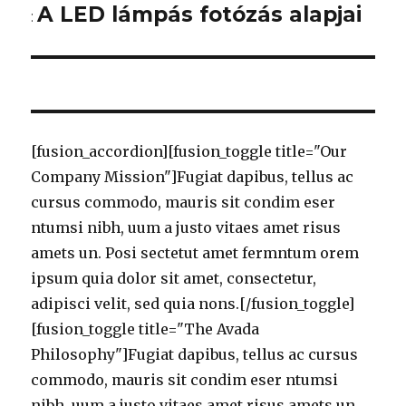
navigáció
A LED lámpás fotózás alapjai
:
[fusion_accordion][fusion_toggle title="Our
Company Mission"]Fugiat dapibus, tellus ac
cursus commodo, mauris sit condim eser
ntumsi nibh, uum a justo vitaes amet risus
amets un. Posi sectetut amet fermntum orem
ipsum quia dolor sit amet, consectetur,
adipisci velit, sed quia nons.[/fusion_toggle]
[fusion_toggle title="The Avada
Philosophy"]Fugiat dapibus, tellus ac cursus
commodo, mauris sit condim eser ntumsi
nibh, uum a justo vitaes amet risus amets un.