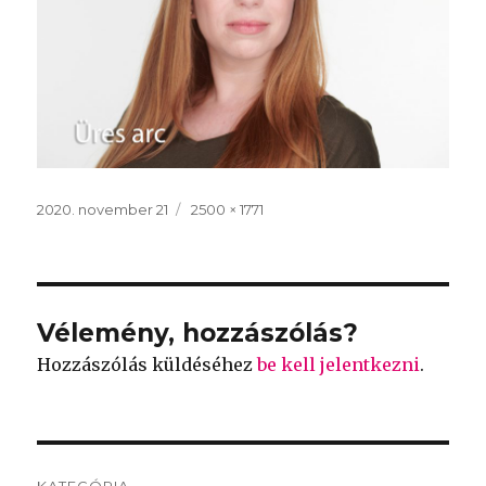
Közzétéve
2020. november 21
Teljes
2500 × 1771
méret
Vélemény, hozzászólás?
Hozzászólás küldéséhez
be kell jelentkezni
.
Bejegyzés
KATEGÓRIA