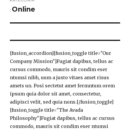
navigáció
Online
:
[fusion_accordion][fusion_toggle title="Our
Company Mission"]Fugiat dapibus, tellus ac
cursus commodo, mauris sit condim eser
ntumsi nibh, uum a justo vitaes amet risus
amets un. Posi sectetut amet fermntum orem
ipsum quia dolor sit amet, consectetur,
adipisci velit, sed quia nons.[/fusion_toggle]
[fusion_toggle title="The Avada
Philosophy"]Fugiat dapibus, tellus ac cursus
commodo, mauris sit condim eser ntumsi