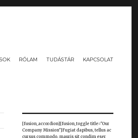
SOK
RÓLAM
TUDÁSTÁR
KAPCSOLAT
[fusion_accordion][fusion_toggle title="Our
Company Mission"]Fugiat dapibus, tellus ac
cursus commodo, mauris sit condim eser