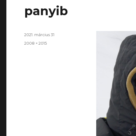
panyib
Közzétéve
2021. március 31
Teljes
2008 × 2015
méret