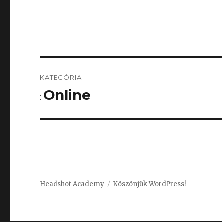
Bejegyzés
KATEGÓRIA
navigáció
Online
:
Headshot Academy
Köszönjük WordPress!