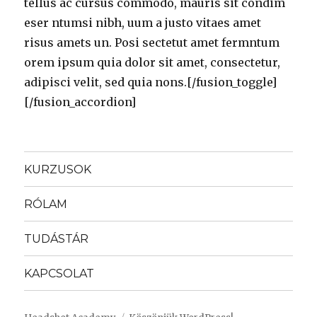
tellus ac cursus commodo, mauris sit condim
eser ntumsi nibh, uum a justo vitaes amet
risus amets un. Posi sectetut amet fermntum
orem ipsum quia dolor sit amet, consectetur,
adipisci velit, sed quia nons.[/fusion_toggle]
[/fusion_accordion]
KURZUSOK
RÓLAM
TUDÁSTÁR
KAPCSOLAT