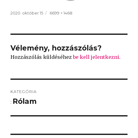
Közzétéve
2020. október 15
Teljes
6699 × 1468
méret
Vélemény, hozzászólás?
Hozzászólás küldéséhez
be kell jelentkezni
.
Bejegyzés
KATEGÓRIA
navigáció
Rólam
: