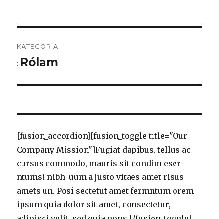
Bejegyzés
KATEGÓRIA
navigáció
Rólam
:
[fusion_accordion][fusion_toggle title="Our
Company Mission"]Fugiat dapibus, tellus ac
cursus commodo, mauris sit condim eser
ntumsi nibh, uum a justo vitaes amet risus
amets un. Posi sectetut amet fermntum orem
ipsum quia dolor sit amet, consectetur,
adipisci velit, sed quia nons.[/fusion_toggle]