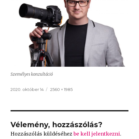
Személyes konzultáció
Közzétéve
2020. október 14
Teljes
2560 × 1985
méret
Vélemény, hozzászólás?
Hozzászólás küldéséhez
be kell jelentkezni
.