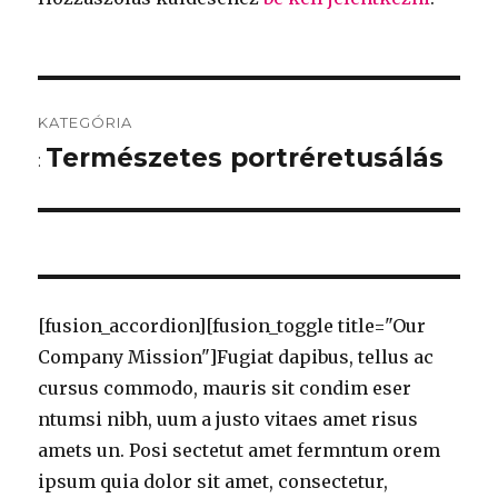
Bejegyzés
KATEGÓRIA
navigáció
Természetes portréretusálás
:
[fusion_accordion][fusion_toggle title="Our
Company Mission"]Fugiat dapibus, tellus ac
cursus commodo, mauris sit condim eser
ntumsi nibh, uum a justo vitaes amet risus
amets un. Posi sectetut amet fermntum orem
ipsum quia dolor sit amet, consectetur,