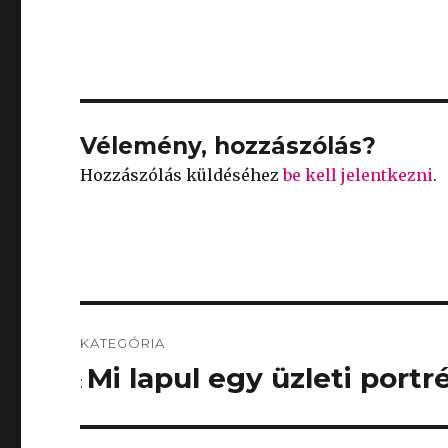
Vélemény, hozzászólás?
Hozzászólás küldéséhez
be kell jelentkezni
.
Bejegyzés
KATEGÓRIA
navigáció
Mi lapul egy üzleti port
: