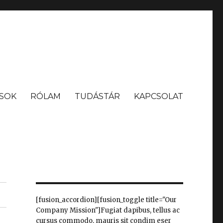
SOK
RÓLAM
TUDÁSTÁR
KAPCSOLAT
[fusion_accordion][fusion_toggle title="Our
Company Mission"]Fugiat dapibus, tellus ac
cursus commodo, mauris sit condim eser