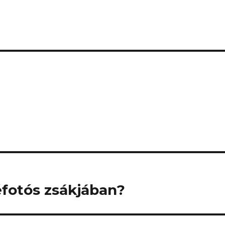
réfotós zsákjában?